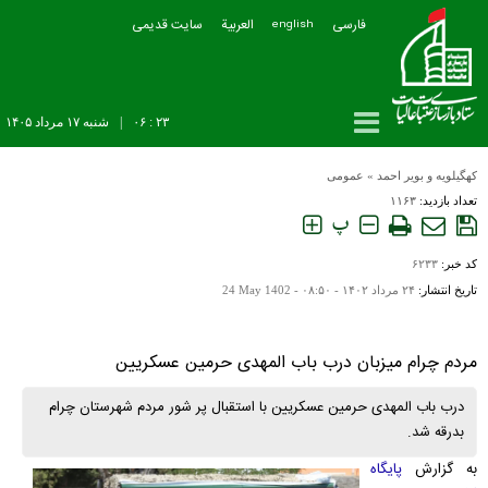
فارسی
العربیة
سایت قدیمی
english
۲۳ : ۰۶
|
شنبه ۱۷ مرداد ۱۴۰۵
کهگیلویه و بویر احمد
»
عمومی
تعداد بازدید:
۱۱۶۳
پ
کد خبر:
۶۲۳۳
تاریخ انتشار:
۲۴ مرداد ۱۴۰۲ - ۰۸:۵۰ -
24 May 1402
مردم چرام میزبان درب باب المهدی حرمین عسکریین
درب باب المهدی حرمین عسکریین با استقبال پر شور مردم شهرستان چرام
بدرقه شد.
به گزارش
پایگاه