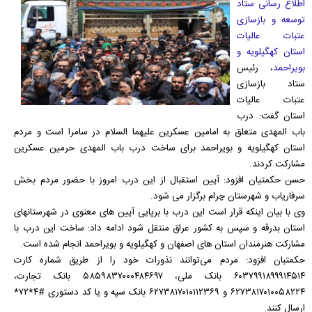
اطلاع رسانی ستاد
توسعه و بازسازی
عتبات عالیات
استان کهگیلویه و
بویراحمد
، رئیس
ستاد بازسازی
عتبات عالیات
استان گفت: درب
باب المهدی متعلق به امامین عسکرین علیهما السلام در سامرا است و مردم
استان کهگیلویه و بویراحمد برای ساخت درب باب المهدی حرمین عسکرین
مشارکت کردند.
حسن حکمتیان افزود: آیین استقبال از این درب امروز با حضور مردم بخش
سرفاریاب و شهرستان چرام برگزار می شود.
وی با بیان اینکه قرار است این درب با برپایی آیین های معنوی در شهرستانهای
استان بدرقه و سپس به کشور عراق منتقل شود ادامه داد: ساخت این درب با
مشارکت هنرمندان استان های اصفهان و کهگیلویه و بویراحمد انجام شده است.
حکمتبان افزود: مردم می‌توانند نذورات خود را از طریق شماره کارت
۶۰۳۷۹۹۱۸۹۹۹۱۴۵۱۴ بانک ملی، ۵۸۵۹۸۳۷۰۰۰۴۸۴۶۹۷ بانک تجارت،
۶۲۷۳۸۱۷۰۱۰۰۵۸۲۲۴ و ۶۲۷۳۸۱۷۰۱۰۱۱۲۳۶۹ بانک سپه و یا کد دستوری #۴*۷۲*
ارسال کنند.